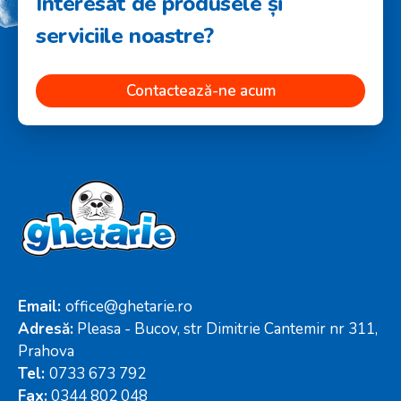
Interesat de produsele și
serviciile noastre?
Contactează-ne acum
Email:
office@ghetarie.ro
Adresă:
Pleasa - Bucov, str Dimitrie Cantemir nr 311,
Prahova
Tel:
0733 673 792
Fax:
0344 802 048