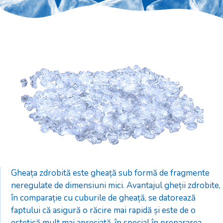
Gheața zdrobită este gheață sub formă de fragmente
neregulate de dimensiuni mici. Avantajul gheții zdrobite,
în comparație cu cuburile de gheață, se datorează
faptului că asigură o răcire mai rapidă și este de o
estetică mult mai apreciată, în special în prepararea